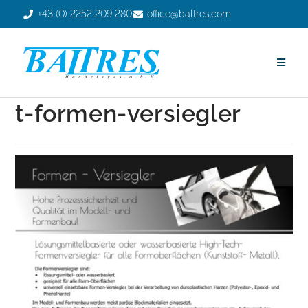
+43 (0) 2252 209 280
office@baltres.com
t-formen-versiegler