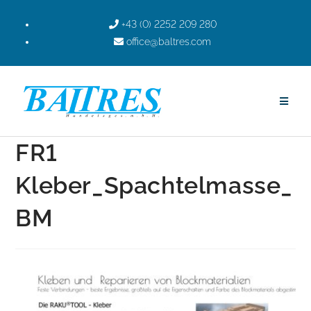
+43 (0) 2252 209 280
office@baltres.com
FR1
Kleber_Spachtelmasse_
BM