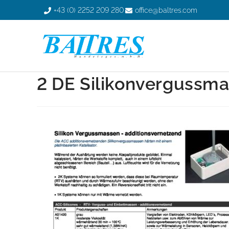
+43 (0) 2252 209 280
office@baltres.com
2 DE Silikonvergussma