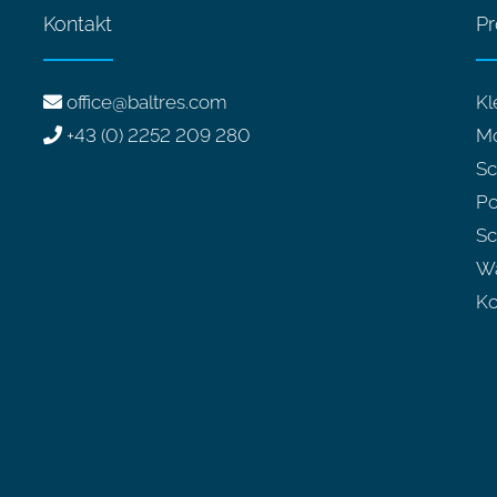
Kontakt
Pr
office@baltres.com
Kl
+43 (0) 2252 209 280
M
Sc
P
Sc
Wä
Ko